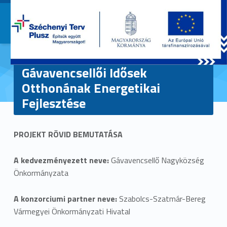
Primary Menu
Szabolcs-Szatmár-Bereg Vá
Szabolcs-Szatmár-Bereg Vármegy
Gávavencsellői Idősek
Otthonának Energetikai
Fejlesztése
G
PROJEKT RÖVID BEMUTATÁSA
á
v
A kedvezményezett neve:
Gávavencsellő Nagyközség
Önkormányzata
a
A konzorciumi partner neve:
Szabolcs-Szatmár-Bereg
v
Vármegyei Önkormányzati Hivatal
e