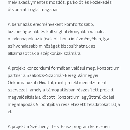
mely akadálymentes mosdót, parkolót és közlekedési
a
útvonalat foglal magában.
k
A beruházás eredményeként komfortosabb,
E
biztonságosabb és költséghatékonyabbá válnak a
n
mindennapok az idősek otthona intézményében, így
színvonalasabb minőséget biztosíthatnak az
e
alkalmazottak a szépkorúak számára.
r
A projekt konzorciumi formában valósul meg, konzorciumi
g
partner a Szabolcs-Szatmár-Bereg Vármegyei
Önkormányzati Hivatal, mint projektmenedzsment
e
szervezet, amely a támogatásban részesített projekt
t
megvalósítására kötött Konzorciumi együttműködési
megállapodás 9. pontjában részletezett feladatokat látja
i
el.
k
A projekt a Széchenyi Terv Plusz program keretében