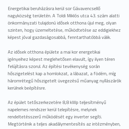
s
Energetikai beruházásra kerül sor Gávavencsellő
nagyközség területén. A Toldi Miklós utca 43. szám alatti
e
önkormányzati tulajdonú idősek otthona újul meg, olyan
k
szinten, hogy üzemeltetése, működtetése az eddigiekhez
képest jóval gazdaságosabbá, fenntarthatóbbá válik.
O
t
Az idősek otthona épülete a mai kor energetikai
igényeihez képest meglehetősen elavult, így ilyen téren
t
felújításra szorul. Az építési tevékenység során
hőszigetelést kap a homlokzat, a lábazat, a födém, míg
h
háromrétegű hőszigetelt üvegezésű műanyag nyílászárók
o
kerülnek beépítésre.
n
Az épület tetőszerkezetére 8,8 kWp teljesítményű
á
napelemes rendszer kerül telepítésre, melynek
rendeltetésszerű működését egy inverter segíti.
n
Megtörténik a teljes akadálymentesítés az intézményben,