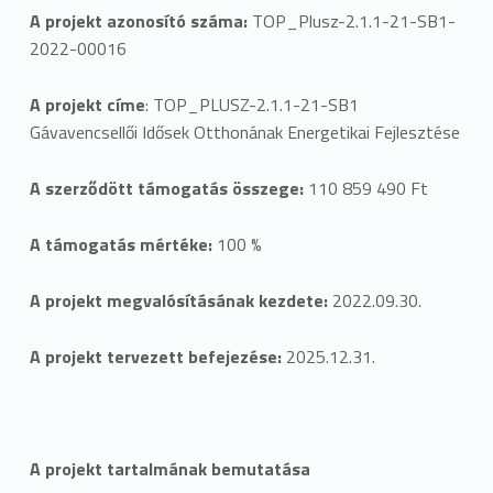
A projekt azonosító száma:
TOP_Plusz-2.1.1-21-SB1-
n
2022-00016
c
A projekt címe
: TOP_PLUSZ-2.1.1-21-SB1
s
Gávavencsellői Idősek Otthonának Energetikai Fejlesztése
e
A szerződött támogatás összege:
110 859 490 Ft
l
A támogatás mértéke:
100 %
l
ő
A projekt megvalósításának kezdete:
2022.09.30.
i
A projekt tervezett befejezése:
2025.12.31.
I
d
ő
A projekt tartalmának bemutatása