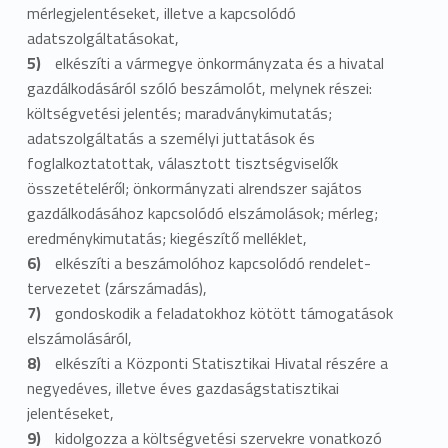
g
mérlegjelentéseket, illetve a kapcsolódó
v
adatszolgáltatásokat,
elkészíti a vármegye önkormányzata és a hivatal
e
gazdálkodásáról szóló beszámolót, melynek részei:
költségvetési jelentés; maradványkimutatás;
t
adatszolgáltatás a személyi juttatások és
é
foglalkoztatottak, választott tisztségviselők
összetételéről; önkormányzati alrendszer sajátos
s
gazdálkodásához kapcsolódó elszámolások; mérleg;
i
eredménykimutatás; kiegészítő melléklet,
elkészíti a beszámolóhoz kapcsolódó rendelet-
é
tervezetet (zárszámadás),
gondoskodik a feladatokhoz kötött támogatások
s
elszámolásáról,
Ü
elkészíti a Központi Statisztikai Hivatal részére a
negyedéves, illetve éves gazdaságstatisztikai
z
jelentéseket,
e
kidolgozza a költségvetési szervekre vonatkozó