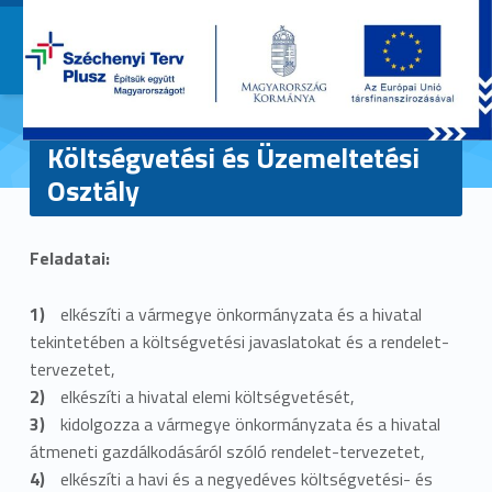
Primary Menu
Szabolcs-Szatmár-Bereg Vá
Szabolcs-Szatmár-Bereg Vármegy
Költségvetési és Üzemeltetési
Osztály
K
Feladatai:
ö
l
elkészíti a vármegye önkormányzata és a hivatal
tekintetében a költségvetési javaslatokat és a rendelet-
t
tervezetet,
elkészíti a hivatal elemi költségvetését,
s
kidolgozza a vármegye önkormányzata és a hivatal
é
átmeneti gazdálkodásáról szóló rendelet-tervezetet,
elkészíti a havi és a negyedéves költségvetési- és