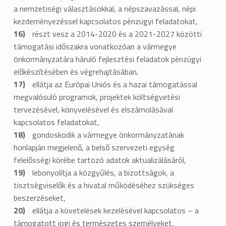
a nemzetiségi választásokkal, a népszavazással, népi
z
kezdeményezéssel kapcsolatos pénzügyi feladatokat,
t
részt vesz a 2014-2020 és a 2021-2027 közötti
támogatási időszakra vonatkozóan a vármegye
á
önkormányzatára háruló fejlesztési feladatok pénzügyi
l
előkészítésében és végrehajtásában,
ellátja az Európai Uniós és a hazai támogatással
y
megvalósuló programok, projektek költségvetési
tervezésével, könyvelésével és elszámolásával
kapcsolatos feladatokat,
gondoskodik a vármegye önkormányzatának
honlapján megjelenő, a belső szervezeti egység
felelősségi körébe tartozó adatok aktualizálásáról,
lebonyolítja a közgyűlés, a bizottságok, a
tisztségviselők és a hivatal működéséhez szükséges
beszerzéseket,
ellátja a követelések kezelésével kapcsolatos – a
támogatott jogi és természetes személyeket,