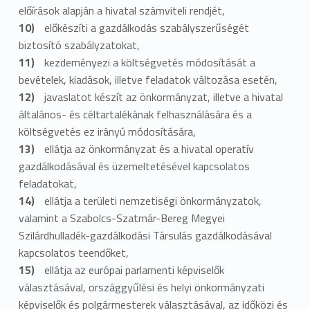
előírások alapján a hivatal számviteli rendjét,
m
előkészíti a gazdálkodás szabályszerűségét
biztosító szabályzatokat,
e
kezdeményezi a költségvetés módosítását a
l
bevételek, kiadások, illetve feladatok változása esetén,
javaslatot készít az önkormányzat, illetve a hivatal
t
általános- és céltartalékának felhasználására és a
e
költségvetés ez irányú módosítására,
ellátja az önkormányzat és a hivatal operatív
t
gazdálkodásával és üzemeltetésével kapcsolatos
feladatokat,
é
ellátja a területi nemzetiségi önkormányzatok,
s
valamint a Szabolcs-Szatmár-Bereg Megyei
Szilárdhulladék-gazdálkodási Társulás gazdálkodásával
i
kapcsolatos teendőket,
O
ellátja az európai parlamenti képviselők
választásával, országgyűlési és helyi önkormányzati
s
képviselők és polgármesterek választásával, az időközi és