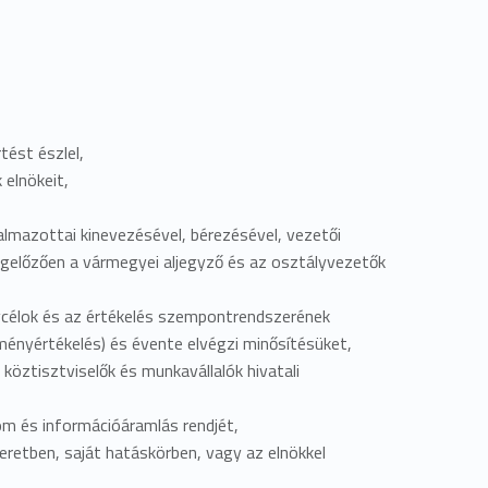
tést észlel,
 elnökeit,
almazottai kinevezésével, bérezésével, vezetői
egelőzően a vármegyei aljegyző és az osztályvezetők
nycélok és az értékelés szempontrendszerének
tményértékelés) és évente elvégzi minősítésüket,
köztisztviselők és munkavállalók hivatali
lom és információáramlás rendjét,
retben, saját hatáskörben, vagy az elnökkel