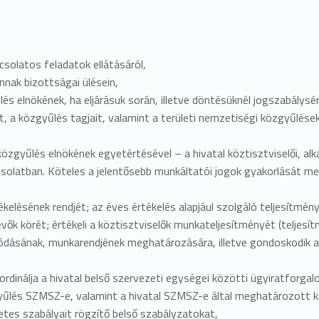
olatos feladatok ellátásáról,
nnak bizottságai ülésein,
és elnökének, ha eljárásuk során, illetve döntésüknél jogszabálysér
t, a közgyűlés tagjait, valamint a területi nemzetiségi közgyűlések
özgyűlés elnökének egyetértésével – a hivatal köztisztviselői, alk
csolatban. Köteles a jelentősebb munkáltatói jogok gyakorlását m
kelésének rendjét; az éves értékelés alapjául szolgáló teljesítmé
evők körét; értékeli a köztisztviselők munkateljesítményét (teljesí
zódásának, munkarendjének meghatározására, illetve gondoskodik a 
oordinálja a hivatal belső szervezeti egységei közötti ügyiratforga
yűlés SZMSZ-e, valamint a hivatal SZMSZ-e által meghatározott ke
etes szabályait rögzítő belső szabályzatokat,