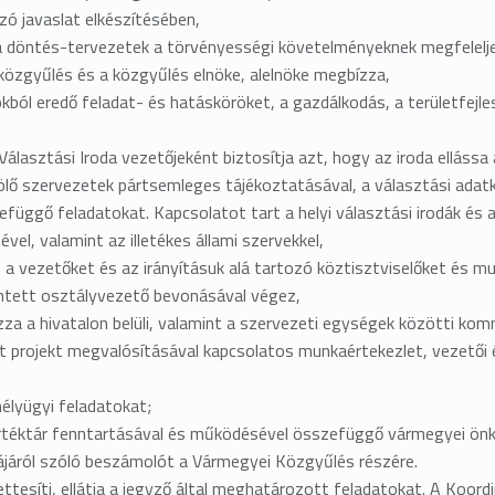
ó javaslat elkészítésében,
 a döntés-tervezetek a törvényességi követelményeknek megfelelj
 közgyűlés és a közgyűlés elnöke, alelnöke megbízza,
yokból eredő feladat- és hatásköröket, a gazdálkodás, a területfejl
lasztási Iroda vezetőjeként biztosítja azt, hogy az iroda ellássa 
elölő szervezetek pártsemleges tájékoztatásával, a választási adatk
függő feladatokat. Kapcsolatot tart a helyi választási irodák és a
vel, valamint az illetékes állami szervekkel,
 a vezetőket és az irányításuk alá tartozó köztisztviselőket és mu
rintett osztályvezető bevonásával végez,
a a hivatalon belüli, valamint a szervezeti egységek közötti komm
t projekt megvalósításával kapcsolatos munkaértekezlet, vezetői é
élyügyi feladatokat;
rtéktár fenntartásával és működésével összefüggő vármegyei önko
járól szóló beszámolót a Vármegyei Közgyűlés részére.
ttesíti, ellátja a jegyző által meghatározott feladatokat. A Koord