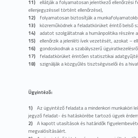
ellátják a folyamatosan jelentkező ellenőrzési 
ellenjegyzéssel történt ellenőrzése),
folyamatosan biztosítják a munkafolyamatokba
közreműködnek a feladatkörüket érintő belső s
adatot szolgáltatnak a humánpolitika részére 
ellenőrzik a jelenléti ívek vezetését, azokat – 
gondoskodnak a szabályszerű ügyiratkezelésről
feladatkörüket érintően statisztikai adatgyűjt
szignálják a közgyűlés tisztségviselői és a hiv
Ügyintéző:
Az ügyintéző feladata a mindenkori munkaköri le
jegyző feladat- és hatáskörébe tartozó ügyek érdemi
A kapott utasítások és határidők figyelembevéte
megvalósításáért.