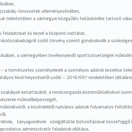
lásában,
jogszabály-tervezetek véleményezésében,
tásuk tekintetében a vármegyei közgyűlés hatáskörébe tartozó vál
s feladatokat és kezeli a központi irattárat,
rmációszabadságról szóló törvény szerint gondoskodik a szükséges a
látásában, a vármegyében tevékenykedő sportszövetségek működés
 – a természetes személyeknek a személyes adatok kezelése tekin
ályos kívül helyezéséről szóló – 2016/697 rendeletében (általános
szabályok betartásáról, a rendszergazda közreműködésével üzemel
rendszerek működőképességét,
űködéséről, a közérdekből nyilvános adatok folyamatos feltöltésér
ről,
oki, tanyagondnoki szolgáltatás biztosításával összefüggő ig
pcsolatos adminisztratív feladatok ellátása,