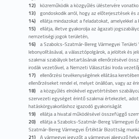
J
közreműködik a közgyűlés üléstervére vonatkoz
gondoskodik arról, hogy az előterjesztések és
o
ellátja mindazokat a feladatokat, amelyekkel a
ellátja, illetve gyakorolja az ágazati jogszabál
g
nemzetiségi jogok területén,
a Szabolcs-Szatmár-Bereg Vármegyei Területi Vá
i
lebonyolításával, a választópolgárok, a jelöltek és j
szakmai szabályok betartásának ellenőrzésével össze
K
irodák vezetőivel, a Nemzeti Választási Iroda vezetőjé
ellenőrzési tevékenységének ellátása keretében
a
ellenőrzéseket rendel el, melyet önállóan, vagy az é
a közgyűlés elnökével egyetértésben szabályozz
b
szervezeti egységet érintő szakmai értekezlet, adot
hatáskörgyakorláshoz igazodó gyakoriságát
i
ellátja a hivatal működésével összefüggő szem
ellátja a Szabolcs-Szatmár-Bereg Vármegyei É
n
Szatmár-Bereg Vármegyei Értéktár Bizottság munká
A vármegyei jegyzőt a vármegyei aljegyző helye