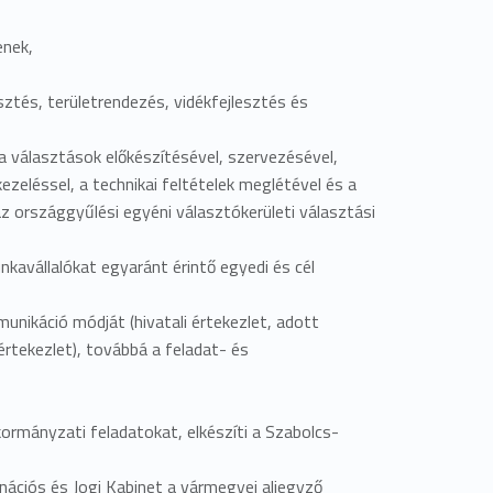
enek,
esztés, területrendezés, vidékfejlesztés és
a választások előkészítésével, szervezésével,
ezeléssel, a technikai feltételek meglétével és a
z országgyűlési egyéni választókerületi választási
nkavállalókat egyaránt érintő egyedi és cél
unikáció módját (hivatali értekezlet, adott
rtekezlet), továbbá a feladat- és
rmányzati feladatokat, elkészíti a Szabolcs-
inációs és Jogi Kabinet a vármegyei aljegyző