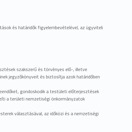
ítások és határidők figyelembevételével, az ügyviteli
sztések szakszerű és törvényes elő-, illetve
einek jegyzőkönyveit és biztosítja azok határidőben
eendőket, gondoskodik a testületi előterjesztések
szíti a területi nemzetiségi önkormányzatok
esterek választásával, az időközi és a nemzetiségi