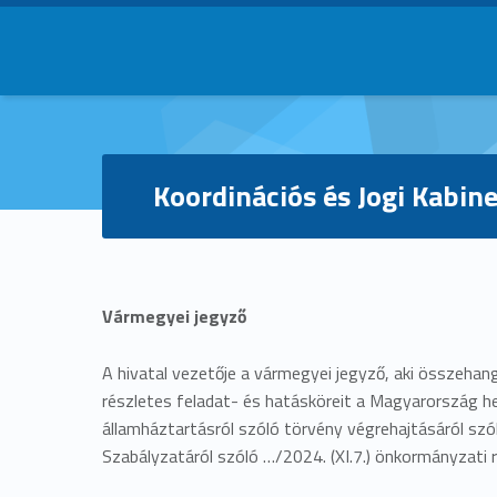
Primary Menu
Koordinációs és Jogi Kabine
K
o
Vármegyei jegyző
o
A hivatal vezetője a vármegyei jegyző, aki összehang
részletes feladat- és hatásköreit a Magyarország he
r
államháztartásról szóló törvény végrehajtásáról szó
Szabályzatáról szóló …/2024. (XI.7.) önkormányzati 
d