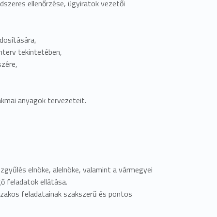
dszeres ellenőrzése, ügyiratok vezetői
dosítására,
mterv tekintetében,
szére,
zakmai anyagok tervezeteit.
zgyűlés elnöke, alelnöke, valamint a vármegyei
ő feladatok ellátása.
őszakos feladatainak szakszerű és pontos