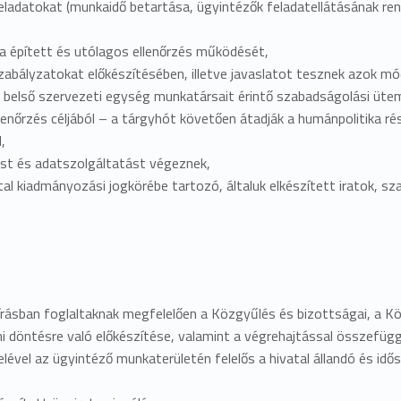
feladatokat (munkaidő betartása, ügyintézők feladatellátásának ren
 épített és utólagos ellenőrzés működését,
zabályzatokat előkészítésében, illetve javaslatot tesznek azok mó
a belső szervezeti egység munkatársait érintő szabadságolási üte
ellenőrzés céljából – a tárgyhót követően átadják a humánpolitika ré
,
ést és adatszolgáltatást végeznek,
atal kiadmányozási jogkörébe tartozó, általuk elkészített iratok, s
írásban foglaltaknak megfelelően a Közgyűlés és bizottságai, a Kö
 döntésre való előkészítése, valamint a végrehajtással összefügg
lével az ügyintéző munkaterületén felelős a hivatal állandó és id