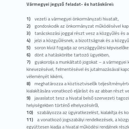
Vármegyei jegyző feladat- és hatáskörei:
i
vezeti a vármegyei önkormányzati hivatalt,
n
gondoskodik az önkormányzat működésével kapcs
á
tanácskozási joggal részt vesz a közgyűlés és a
jelzi a közgyűlésnek, a bizottságnak és a közgyűl
c
soron kívül fogadja az országgyűlési képviselőke
dönt a hatáskörébe tartozó ügyekben,
i
gyakorolja a munkáltató jogokat – a vármegyei k
kinevezésével, felmentésével és jutalmazásával kap
ó
véleményét kikérni,
meghatározza a köztisztviselők teljesítményérté
s
kialakítására vonatkozó eljárást és az abban részt v
javaslatot tesz a hivatal belső szervezeti tago
é
helyiségekben történő elhelyezéséről,
szabályozza az ügyiratkezelést, kialakítja és k
s
a vonatkozó jogszabályi rendelkezések, a közg
együttesen kiadja a hivatal működési rendjének részl