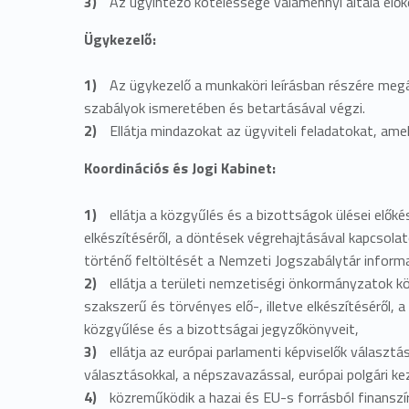
Az ügyintéző kötelessége valamennyi általa előké
Ügykezelő:
Az ügykezelő a munkaköri leírásban részére megál
szabályok ismeretében és betartásával végzi.
Ellátja mindazokat az ügyviteli feladatokat, ame
Koordinációs és Jogi Kabinet:
ellátja a közgyűlés és a bizottságok ülései elők
elkészítéséről, a döntések végrehajtásával kapcsolat
történő feltöltését a Nemzeti Jogszabálytár informat
ellátja a területi nemzetiségi önkormányzatok k
szakszerű és törvényes elő-, illetve elkészítéséről,
közgyűlése és a bizottságai jegyzőkönyveit,
ellátja az európai parlamenti képviselők választ
választásokkal, a népszavazással, európai polgári k
közreműködik a hazai és EU-s forrásból finansz