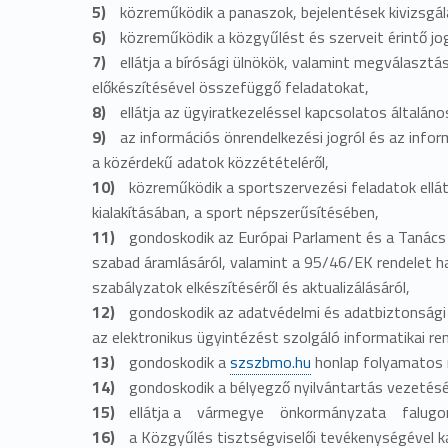
közreműködik a panaszok, bejelentések kivizsgá
közreműködik a közgyűlést és szerveit érintő 
ellátja a bírósági ülnökök, valamint megválasz
előkészítésével összefüggő feladatokat,
ellátja az ügyiratkezeléssel kapcsolatos általáno
az információs önrendelkezési jogról és az info
a közérdekű adatok közzétételéről,
közreműködik a sportszervezési feladatok el
kialakításában, a sport népszerűsítésében,
gondoskodik az Európai Parlament és a Tanács
szabad áramlásáról, valamint a 95/46/EK rendelet hat
szabályzatok elkészítéséről és aktualizálásáról,
gondoskodik az adatvédelmi és adatbiztonsági 
az elektronikus ügyintézést szolgáló informatikai 
gondoskodik a
szszbmo.hu
honlap folyamatos m
gondoskodik a bélyegző nyilvántartás vezetésé
ellátja a vármegye önkormányzata falugondn
a Közgyűlés tisztségviselői tevékenységével ka