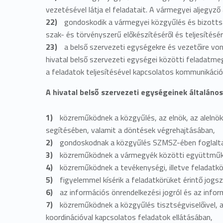
e
vezetésével látja el feladatait. A vármegyei aljegy
gondoskodik a vármegyei közgyűlés és bizottsá
t
szak- és törvényszerű előkészítéséről és teljesítésér
a belső szervezeti egységekre és vezetőire von
hivatal belső szervezeti egységei közötti feladatm
a feladatok teljesítésével kapcsolatos kommunikáció
A hivatal belső szervezeti egységeinek általános
közreműködnek a közgyűlés, az elnök, az alelnö
segítésében, valamit a döntések végrehajtásában,
gondoskodnak a közgyűlés SZMSZ-ében foglaltakn
közreműködnek a vármegyék közötti együttműkö
közreműködnek a tevékenységi, illetve feladatk
figyelemmel kísérik a feladatkörüket érintő jogs
az információs önrendelkezési jogról és az info
közreműködnek a közgyűlés tisztségviselőivel, a 
koordinációval kapcsolatos feladatok ellátásában,