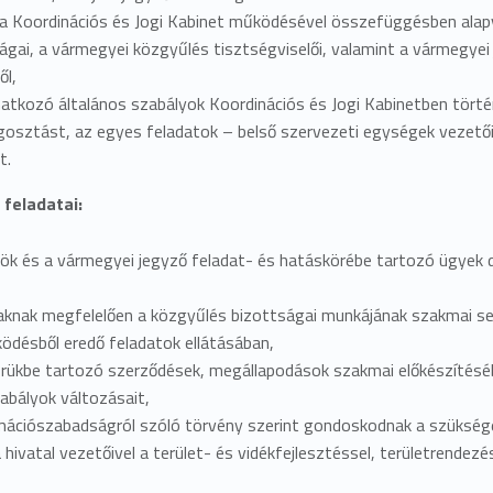
ző a Koordinációs és Jogi Kabinet működésével összefüggésben ala
gai, a vármegyei közgyűlés tisztségviselői, valamint a vármegyei 
ől,
atkozó általános szabályok Koordinációs és Jogi Kabinetben törté
egosztást, az egyes feladatok – belső szervezeti egységek vezetői
t.
 feladatai:
kök és a vármegyei jegyző feladat- és hatáskörébe tartozó ügyek 
ak megfelelően a közgyűlés bizottságai munkájának szakmai segíté
désből eredő feladatok ellátásában,
örükbe tartozó szerződések, megállapodások szakmai előkészítésé
zabályok változásait,
rmációszabadságról szóló törvény szerint gondoskodnak a szüksége
hivatal vezetőivel a terület- és vidékfejlesztéssel, területrendezé