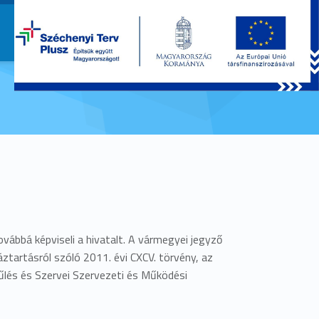
Szabolcs-Szatmár-Bereg Vármegyei Önkormányzati Hivatal
Szabolcs-Szatmár-Bereg Vármegyei Önkormányzati Hivatal
ovábbá képviseli a hivatalt. A vármegyei jegyző
ztartásról szóló 2011. évi CXCV. törvény, az
űlés és Szervei Szervezeti és Működési