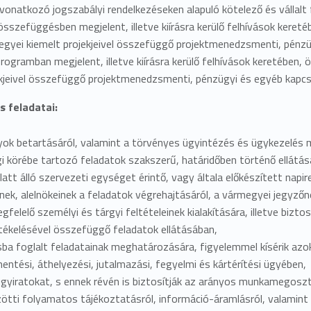
natkozó jogszabályi rendelkezéseken alapuló kötelező és vállalt fe
összefüggésben megjelent, illetve kiírásra kerülő felhívások keret
megyei kiemelt projekjeivel összefüggő projektmenedzsmenti, pénz
ramban megjelent, illetve kiírásra kerülő felhívások keretében, 
jekjeivel összefüggő projektmenedzsmenti, pénzügyi és egyéb kapc
s feladatai:
k betartásáról, valamint a törvényes ügyintézés és ügykezelés m
i körébe tartozó feladatok szakszerű, határidőben történő ellátás
att álló szervezeti egységet érintő, vagy általa előkészített nap
ek, alelnökeinek a feladatok végrehajtásáról, a vármegyei jegyzőn
elelő személyi és tárgyi feltételeinek kialakítására, illetve biztos
tékelésével összefüggő feladatok ellátásában,
sba foglalt feladatainak meghatározására, figyelemmel kísérik az
entési, áthelyezési, jutalmazási, fegyelmi és kártérítési ügyében,
ügyiratokat, s ennek révén is biztosítják az arányos munkamegosz
ötti folyamatos tájékoztatásról, információ-áramlásról, valami