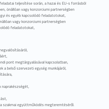
ladatai teljesítése során, a hazai és EU-s forrásból
ében, önállóan vagy konzorciumi partnerségben
ügyi és egyéb kapcsolódó feladatotokat,
önállóan vagy konzorciumi partnerségben
solódó feladatotokat,
egvalósításáról,
áért,
irendi pont megtárgyalásával kapcsolatban,
ek a belső szervezeti egység munkájáról,
ítására,
ok naprakészségét,
tást,
nt a szakmai együttműködés megteremtéséről.