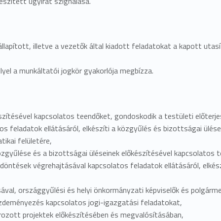
szített ügyirat szignálása.
lapított, illetve a vezetők által kiadott feladatokat a kapott utas
llyel a munkáltatói jogkör gyakorlója megbízza.
észítésével kapcsolatos teendőket, gondoskodik a testületi előterje
os feladatok ellátásáról, elkészíti a közgyűlés és bizottságai ülés
ikai felületére,
özgyűlése és a bizottságai üléseinek előkészítésével kapcsolatos t
 a döntések végrehajtásával kapcsolatos feladatok ellátásáról, elké
ásával, országgyűlési és helyi önkormányzati képviselők és polgárm
ezdeményezés kapcsolatos jogi-igazgatási feladatokat,
írozott projektek előkészítésében és megvalósításában,