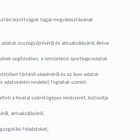
asztási bizottságok tagjai megválasztásának
datok összegyűjtéséről és aktualizálásáról, illetve
ének segítésében, a nemzetközi sportkapcsolatok
tetében történő védelméről és az ilyen adatok
 adatvédelmi rendelet) foglaltak szerinti
teti a hivatal számítógépes rendszerét, biztosítja
ől, aktualizálásáról,
azgatási feladatokat,