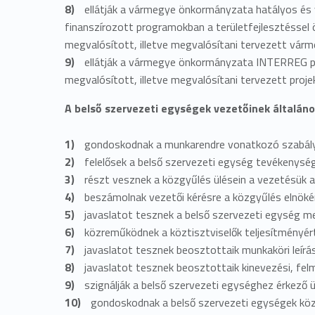
ellátják a vármegye önkormányzata hatályos és vo
finanszírozott programokban a területfejlesztéssel 
megvalósított, illetve megvalósítani tervezett vár
ellátják a vármegye önkormányzata INTERREG prog
megvalósított, illetve megvalósítani tervezett pro
A belső szervezeti egységek vezetőinek általáno
gondoskodnak a munkarendre vonatkozó szabályo
felelősek a belső szervezeti egység tevékenység
részt vesznek a közgyűlés ülésein a vezetésük al
beszámolnak vezetői kérésre a közgyűlés elnökén
javaslatot tesznek a belső szervezeti egység megf
közreműködnek a köztisztviselők teljesítményér
javaslatot tesznek beosztottaik munkaköri leírá
javaslatot tesznek beosztottaik kinevezési, felm
szignálják a belső szervezeti egységhez érkező 
gondoskodnak a belső szervezeti egységek köz