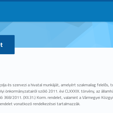
t
olja és szervezi a hivatal munkáját, amelyért szakmailag felelős, t
lyi önkormányzatairól szóló 2011. évi CLXXXIX. törvény, az államhá
ló 368/2011. (XII.31.) Korm. rendelet, valamint a Vármegyei Közgy
rendelet vonatkozó rendelkezései tartalmazzák.