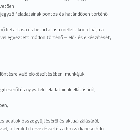
pvetően
jegyző feladatainak pontos és határidőben történő,
nő betartása és betartatása mellett koordinálja a
vel egyeztett módon történő – elő- és elkészítését,
döntésre való előkészítésében, munkájuk
séről és ügyviteli feladatainak ellátásáról,
ben,
s adatok összegyűjtéséről és aktualizálásáról,
ssel, a területi tervezéssel és a hozzá kapcsolódó