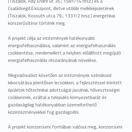
(Tiszalök, Ady Endre út 35.; 1581/14 hrsz.) és a
r
Családsegítő központ, illetve utóbbi melléképületének
(Tiszalök, Kossuth utca 79.; 1337/2 hrsz.) energetikai
m
korszerűsítése történik meg.
á
A projekt célja az intézmények hatékonyabb
n
energiafelhasználása, valamint az energiafelhasználás
y
csökkentése, mindemellett a helyben előállított megújuló
energiafelhasználás részarányának növelése.
z
Megvalósulást követően az intézmények széndioxid
a
kibocsátása jelentősen lecsökken, a fejlesztéssel érintett
t
épületek hőtechnikai adottságai javulnak, hőveszteségei
csökkennek, ezáltal a település környezetbarát és
a
gazdaságilag hatékonyabban üzemeltethető
é
közintézményekkel fog gazdagodni.
p
A projekt konzorciumi formában valósul meg, konzorciumi