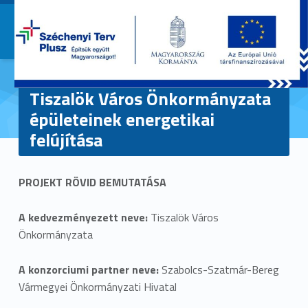
Primary Menu
Szabolcs-Szatmár-Bereg Vá
Szabolcs-Szatmár-Bereg Vármegy
Tiszalök Város Önkormányzata
épületeinek energetikai
felújítása
T
PROJEKT RÖVID BEMUTATÁSA
i
s
A kedvezményezett neve:
Tiszalök Város
Önkormányzata
z
A konzorciumi partner neve:
Szabolcs-Szatmár-Bereg
a
Vármegyei Önkormányzati Hivatal
l