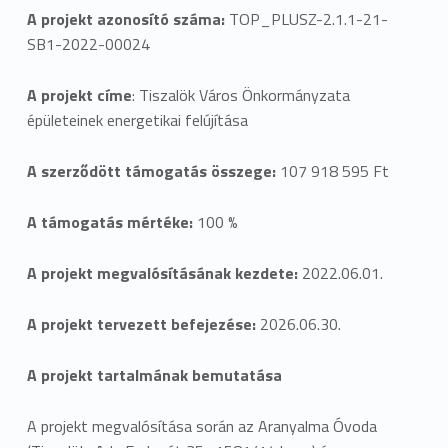
A projekt azonosító száma:
TOP_PLUSZ-2.1.1-21-
ö
SB1-2022-00024
k
A projekt címe
: Tiszalök Város Önkormányzata
V
épületeinek energetikai felújítása
á
A szerződött támogatás összege:
107 918 595 Ft
r
A támogatás mértéke:
100 %
o
s
A projekt megvalósításának kezdete:
2022.06.01.
Ö
A projekt tervezett befejezése:
2026.06.30.
n
A projekt tartalmának bemutatása
k
o
A projekt megvalósítása során az Aranyalma Óvoda